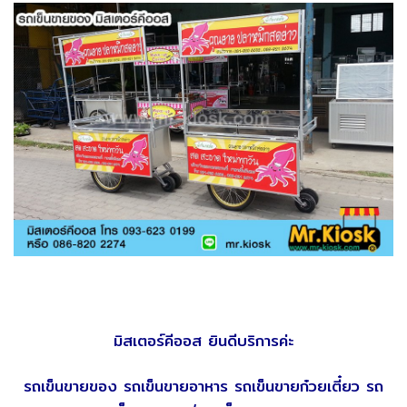
มิสเตอร์คีออส ยินดีบริการค่ะ
รถเข็นขายของ รถเข็นขายอาหาร รถเข็นขายก๋วยเตี๋ยว รถ