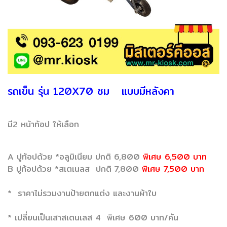
รถเข็น รุ่น 120X70 ซม แบบมีหลังคา
มี2 หน้าท้อป ให้เลือก
A ปูท้อปด้วย *อลูมิเนียม ปกติ 6,800
พิเศษ 6,500 บาท
B ปูท้อปด้วย *สเตเนลส ปกติ 7,800
พิเศษ 7,500 บาท
* ราคาไม่รวมงานป้ายตกแต่ง และงานผ้าใบ
* เปลี่ยนเป็นเสาสเตนเลส 4 พิเศษ 600 บาท/คัน